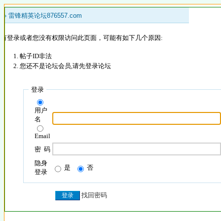
 »
雷锋精英论坛876557.com
没有登录或者您没有权限访问此页面，可能有如下几个原因:
帖子ID非法
您还不是论坛会员,请先登录论坛
登录
用户
名
Email
密 码
隐身
是
否
登录
找回密码