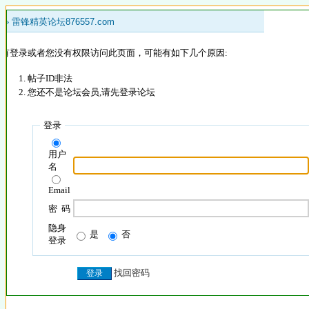
 »
雷锋精英论坛876557.com
没有登录或者您没有权限访问此页面，可能有如下几个原因:
帖子ID非法
您还不是论坛会员,请先登录论坛
登录
用户
名
Email
密 码
隐身
是
否
登录
找回密码