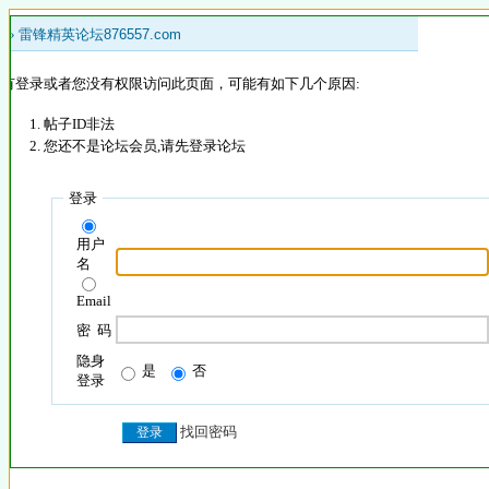
 »
雷锋精英论坛876557.com
没有登录或者您没有权限访问此页面，可能有如下几个原因:
帖子ID非法
您还不是论坛会员,请先登录论坛
登录
用户
名
Email
密 码
隐身
是
否
登录
找回密码