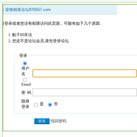
 »
雷锋精英论坛876557.com
没有登录或者您没有权限访问此页面，可能有如下几个原因:
帖子ID非法
您还不是论坛会员,请先登录论坛
登录
用户
名
Email
密 码
隐身
是
否
登录
找回密码