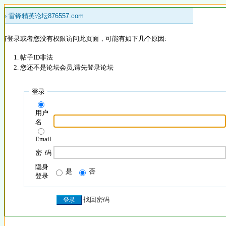
 »
雷锋精英论坛876557.com
没有登录或者您没有权限访问此页面，可能有如下几个原因:
帖子ID非法
您还不是论坛会员,请先登录论坛
登录
用户
名
Email
密 码
隐身
是
否
登录
找回密码