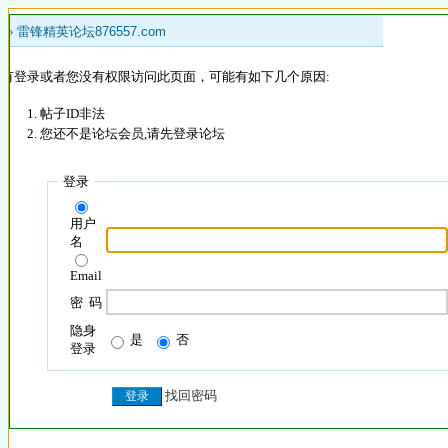
 »
雷锋精英论坛876557.com
没有登录或者您没有权限访问此页面，可能有如下几个原因:
帖子ID非法
您还不是论坛会员,请先登录论坛
登录
用户
名
Email
密 码
隐身
是
否
登录
找回密码