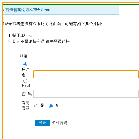
 »
雷锋精英论坛876557.com
没有登录或者您没有权限访问此页面，可能有如下几个原因:
帖子ID非法
您还不是论坛会员,请先登录论坛
登录
用户
名
Email
密 码
隐身
是
否
登录
找回密码